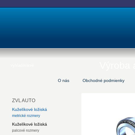
Výroba a
O nás
Obchodné podmienky
ZVL AUTO
Kuželíkové ložiská
metrické rozmery
Kuželíkové ložiská
palcové rozmery