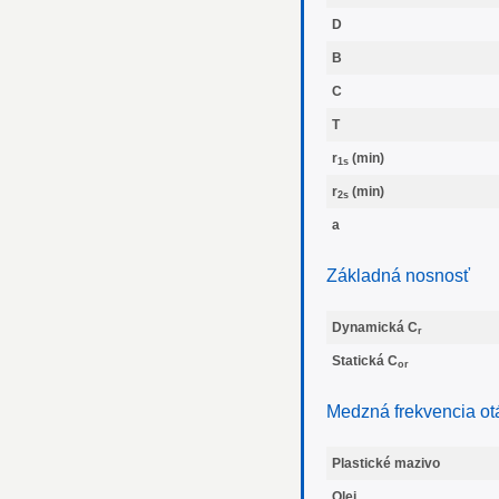
D
B
C
T
r
(min)
1s
r
(min)
2s
a
Základná nosnosť
Dynamická C
r
Statická C
or
Medzná frekvencia ot
Plastické mazivo
Olej