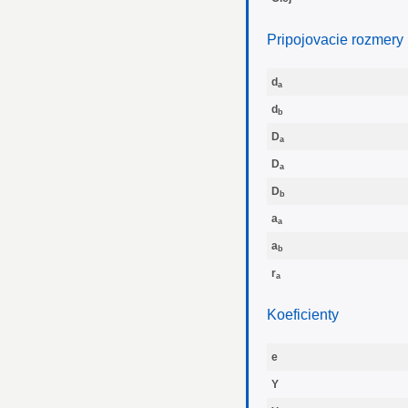
Pripojovacie rozmery
d
a
d
b
D
a
D
a
D
b
a
a
a
b
r
a
Koeficienty
e
Y