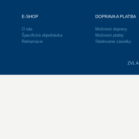
E-SHOP
DOPRAVA A PLATBA
O nás
Možnosti dopravy
Špecifická objednávka
Možnosti platby
Reklamácie
Sledovanie zásielky
ZVL Au